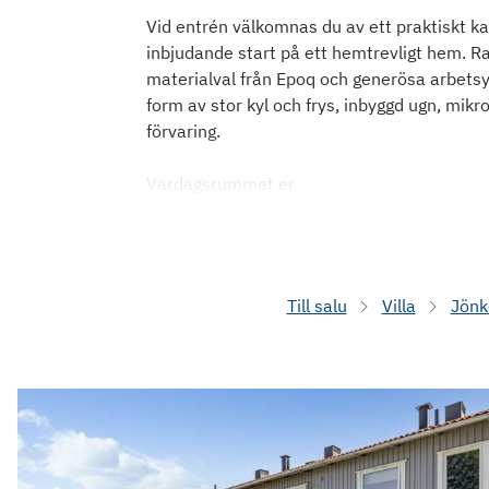
Vid entrén välkomnas du av ett praktiskt kakl
inbjudande start på ett hemtrevligt hem.
materialval från Epoq och generösa arbetsyt
form av stor kyl och frys, inbyggd ugn, mik
förvaring.
Vardagsrummet er
Till salu
Villa
Jönk