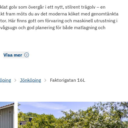
at golv som övergår i ett nytt, stilrent trägolv – en
 Rakt fram möts du av det moderna köket med genomtänkta
or. Här finns gott om förvaring och maskinell utrustning i
rovågsugn och god planering för både matlagning och
Visa mer
öping
Jönköping
Faktorigatan 16L