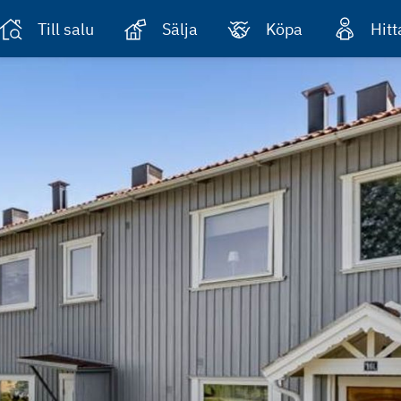
Till salu
Sälja
Köpa
Hit