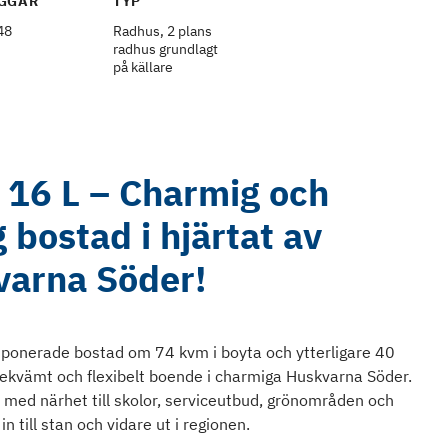
GGÅR
TYP
48
Radhus, 2 plans
radhus grundlagt
på källare
 16 L – Charmig och
 bostad i hjärtat av
arna Söder!
ponerade bostad om 74 kvm i boyta och ytterligare 40
 bekvämt och flexibelt boende i charmiga Huskvarna Söder.
de med närhet till skolor, serviceutbud, grönområden och
 till stan och vidare ut i regionen.