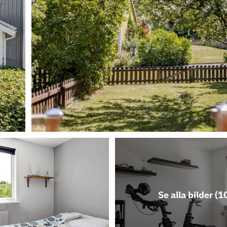
Se alla bilder (
1