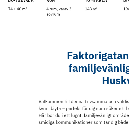
BO-/BIAREA
RUM
TOMTAREA
BY
74 + 40 m²
4 rum, varav 3
143 m²
19
sovrum
Faktorigatan
familjevänlig
Huskv
Välkommen till denna trivsamma och väldis
kvm i biyta – perfekt för dig som söker ett
Här bor du i ett lugnt, familjevänligt områ
smidiga kommunikationer som tar dig både in