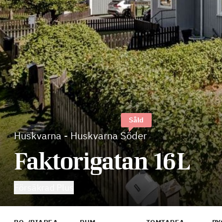
Såld
Huskvarna
-
Huskvarna Söder
Faktorigatan 16L
Försäkrad Plus