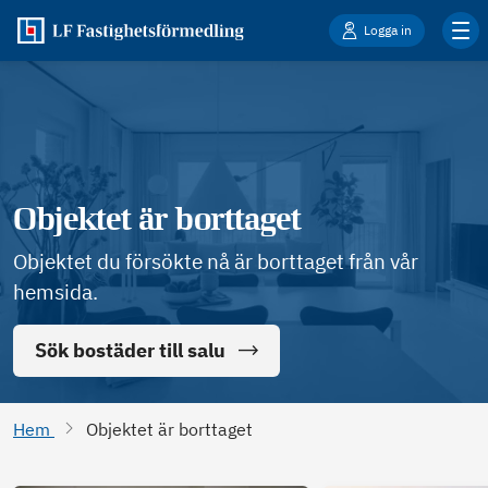
Logga in
Objektet är borttaget
Objektet du försökte nå är borttaget från vår
hemsida.
Sök bostäder till salu
Hem
Objektet är borttaget