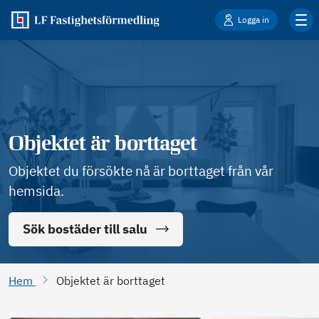
Logga in
Objektet är borttaget
Objektet du försökte nå är borttaget från vår
hemsida.
Sök bostäder till salu
Hem
Objektet är borttaget