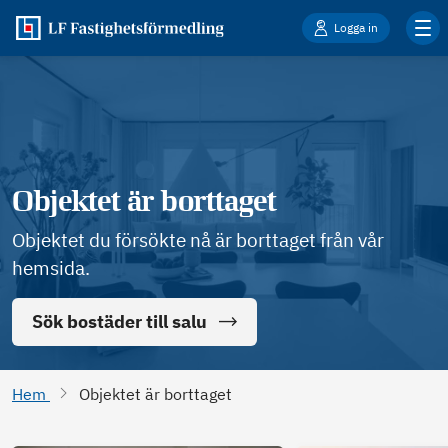
Logga in
Objektet är borttaget
Objektet du försökte nå är borttaget från vår
hemsida.
Sök bostäder till salu
Hem
Objektet är borttaget