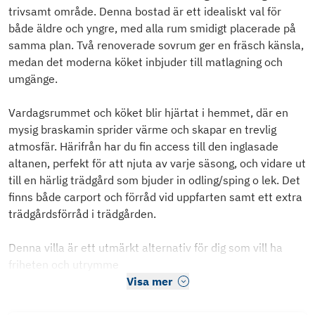
trivsamt område. Denna bostad är ett idealiskt val för
både äldre och yngre, med alla rum smidigt placerade på
samma plan. Två renoverade sovrum ger en fräsch känsla,
medan det moderna köket inbjuder till matlagning och
umgänge.
Vardagsrummet och köket blir hjärtat i hemmet, där en
mysig braskamin sprider värme och skapar en trevlig
atmosfär. Härifrån har du fin access till den inglasade
altanen, perfekt för att njuta av varje säsong, och vidare ut
till en härlig trädgård som bjuder in odling/sping o lek. Det
finns både carport och förråd vid uppfarten samt ett extra
trädgårdsförråd i trädgården.
Denna villa är ett utmärkt alternativ för dig som vill ha
friheten och utrymme
Visa mer