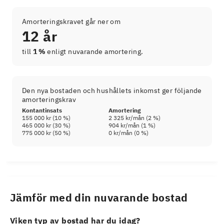
Amorteringskravet går ner om
12 år
till
1 %
enligt nuvarande amortering.
Den nya bostaden och hushållets inkomst ger följande
amorteringskrav
Kontantinsats
Amortering
155 000 kr
(
10
%)
2 325 kr
/mån (
2
%)
465 000 kr
(
30
%)
904 kr
/mån (
1
%)
775 000 kr
(
50
%)
0 kr
/mån (
0
%)
Jämför med din nuvarande bostad
Viken typ av bostad har du idag?