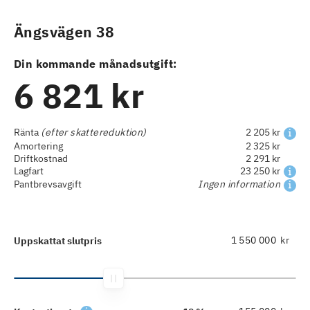
Ängsvägen 38
Din kommande månadsutgift:
6 821 kr
Ränta
(efter skattereduktion)
2 205 kr
Amortering
2 325 kr
Driftkostnad
2 291 kr
Lagfart
23 250 kr
Pantbrevsavgift
Ingen information
kr
Uppskattat slutpris