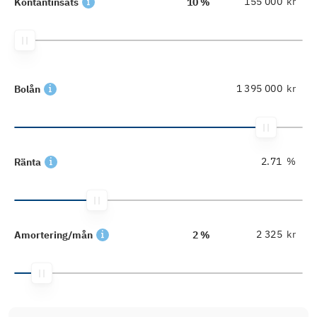
kr
Kontantinsats
10 %
kr
Bolån
%
Ränta
kr
Amortering/mån
2 %