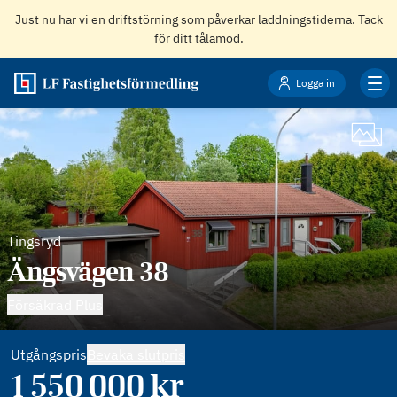
Just nu har vi en driftstörning som påverkar laddningstiderna. Tack
för ditt tålamod.
Logga in
Tingsryd
Ängsvägen 38
Försäkrad Plus
Utgångspris
Bevaka slutpris
1 550 000
kr