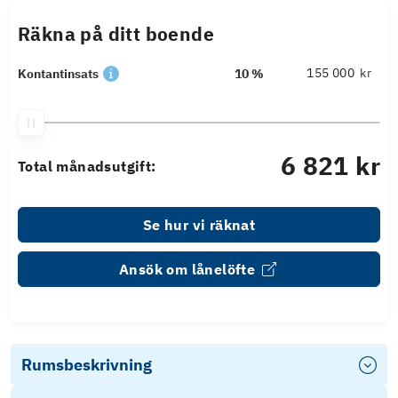
Räkna på ditt boende
kr
Kontantinsats
10 %
6 821 kr
Total månadsutgift:
Se hur vi räknat
Ansök om lånelöfte
Rumsbeskrivning