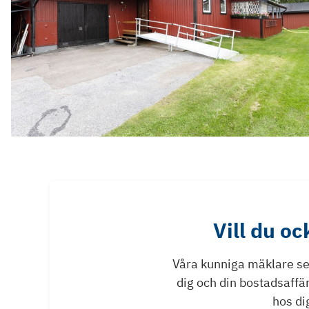
Vill du o
Våra kunniga mäklare ser 
dig och din bostadsaffä
hos dig