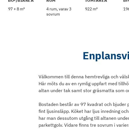
BO-/BIAREA
RUM
TOMTAREA
BY
97 + 8 m²
4 rum, varav 3
922 m²
19
sovrum
Enplansvi
Välkommen till denna hemtrevliga och välsk
Här möts du av en rymlig uppfart med till
altan under tak samt stor gräsmatta som o
Bostaden består av 97 kvadrat och bjuder p
fint ljusinsläpp. Köket har ljus inredning och
har man dessutom utgång till altanen under
parkettgolv. Vidare finns tre sovrum i vari