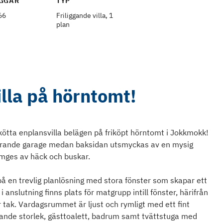
GGÅR
TYP
66
Friliggande villa, 1
plan
lla på hörntomt!
ötta enplansvilla belägen på friköpt hörntomt i Jokkmokk!
hörande garage medan baksidan utsmyckas av en mysig
mges av häck och buskar.
å en trevlig planlösning med stora fönster som skapar ett
 i anslutning finns plats för matgrupp intill fönster, härifrån
 tak. Vardagsrummet är ljust och rymligt med ett fint
erande storlek, gästtoalett, badrum samt tvättstuga med