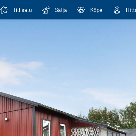
Till salu
Sälja
Köpa
Hit