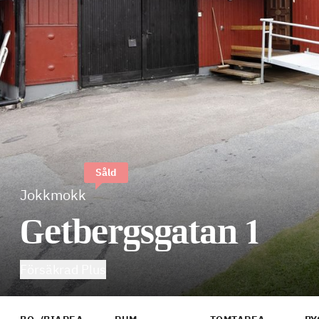
Såld
Jokkmokk
Getbergsgatan 1
Försäkrad Plus