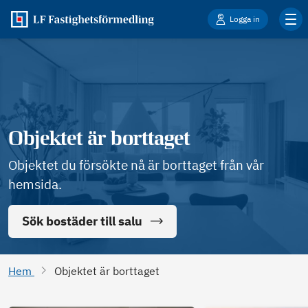
Logga in
Objektet är borttaget
Objektet du försökte nå är borttaget från vår
hemsida.
Sök bostäder till salu
Hem
Objektet är borttaget