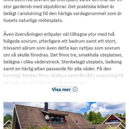
stor garderob med skjutdörrar. Det praktiska köket är
belägt i anslutning till den härliga vardagsrummet som är
husets naturliga mötesplats.
Även övervåningen erbjuder väl tilltagna ytor med två
fullgoda sovrum, ytterligare ett badrum samt ett stort,
trivsamt allrum som även detta kan nyttjas som sovrum
om så skulle föredras. Det finns tre, smakfulla uteplatser,
belägna i olika väderstreck. Stenbelagd uteplats, balkong
samt en härlig altan passande för alla väder. På den
lummiga tomten finns växthus samt förråd i anslutning till
garaget, en del träd samt häck som ram
Visa mer