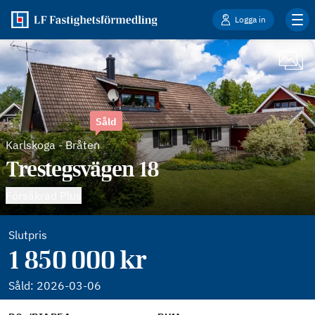
Logga in
Såld
Karlskoga
-
Bråten
Trestegsvägen 18
Försäkrad Plus
Slutpris
1 850 000 kr
Såld:
2026-03-06