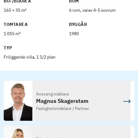
BO-/BIAREA
RUM
165 + 35 m²
6 rum, varav 4-5 sovrum
TOMTAREA
BYGGÅR
1 055 m²
1980
TYP
Friliggande villa, 1 1/2 plan
Ansvarig mäklare
Magnus Skagerstam
Fastighetsmäklare / Partner