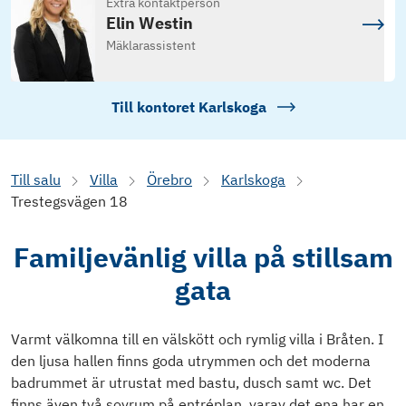
Extra kontaktperson
Elin Westin
Mäklarassistent
Till kontoret
Karlskoga
Till salu
Villa
Örebro
Karlskoga
Trestegsvägen 18
Familjevänlig villa på stillsam
gata
Varmt välkomna till en välskött och rymlig villa i Bråten. I
den ljusa hallen finns goda utrymmen och det moderna
badrummet är utrustat med bastu, dusch samt wc. Det
finns även två sovrum på entréplan, varav det ena har en