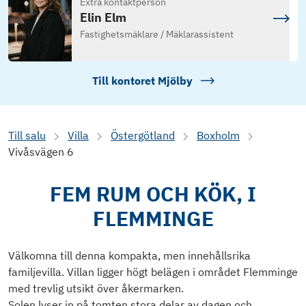
Extra kontaktperson
Elin Elm
Fastighetsmäklare / Mäklarassistent
Till kontoret
Mjölby
Till salu
Villa
Östergötland
Boxholm
Vivåsvägen 6
FEM RUM OCH KÖK, I
FLEMMINGE
Välkomna till denna kompakta, men innehållsrika
familjevilla. Villan ligger högt belägen i området Flemminge
med trevlig utsikt över åkermarken.
Solen lyser in på tomten stora delar av dagen och