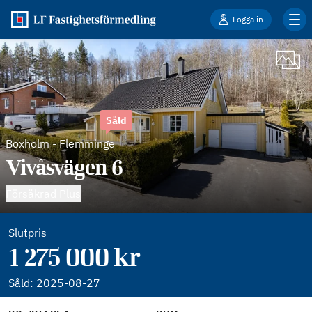
Logga in
Såld
Boxholm
-
Flemminge
Vivåsvägen 6
Försäkrad Plus
Slutpris
1 275 000 kr
Såld:
2025-08-27