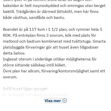
baksidan är helt insynsskyddad och omringas utav berget
baktill. Trädgården är därmed lättskött, men här finns
både växthus, sandlåda och bastu.
Boendet är på 117 kvm i 1 1/2 plan, och rymmer hela 5
ROK. På entréplan finns 3 sovrum, kök med plats för
matbord och badrum kombinerat med tvättstuga. Smarta
platsbyggda förvaringar gör att huset även tillgodoser
detta behov.
Inglasat uterum i söderläge utökar möjligheterna för
större sittande sällskap intill köket.
Övre plan har allrum, förvaring/kontorsmöjlighet samt ett
sovrum.
Intill huset ligger garaget.
En kompakt och ekonomisk bostad s
Visa mer