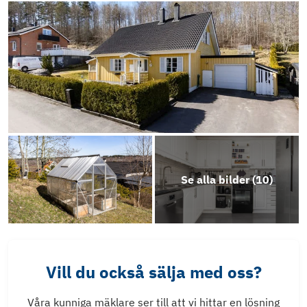
Se alla bilder (
10
)
Vill du också sälja med oss?
Våra kunniga mäklare ser till att vi hittar en lösning