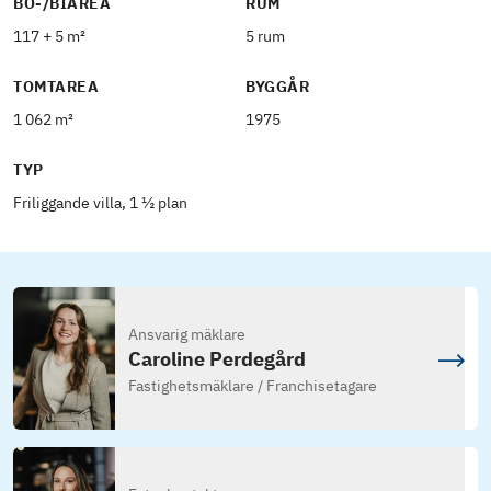
BO-/BIAREA
RUM
117 + 5 m²
5 rum
TOMTAREA
BYGGÅR
1 062 m²
1975
TYP
Friliggande villa, 1 ½ plan
Ansvarig mäklare
Caroline Perdegård
Fastighetsmäklare / Franchisetagare