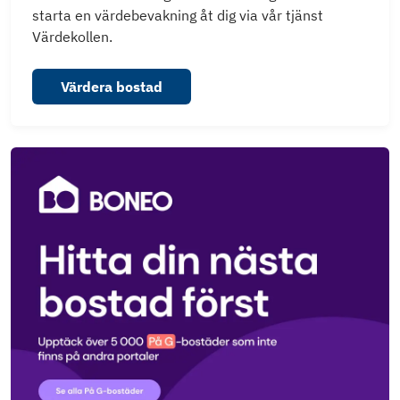
starta en värdebevakning åt dig via vår tjänst
Värdekollen.
Värdera bostad