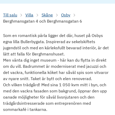
Till salu
Villa
Skåne
Osby
Berghmansgatan 4 och Berghmansgatan 6
Som en romantisk pärla ligger det där, huset på Osbys
egna lilla Bullerbygata. Inspirerad av sekelskiftets
jugendstil och med en kärleksfullt bevarad interiör, är det
lätt att falla för Berghmanshuset.
Men vänta dig inget museum - här kan du flytta in direkt
om du vill. Badrummet är moderniserat med jacuzzi och
det vackra, funktionella köket har såväl spis som vitvaror
av nyare snitt. Taket är bytt och elen renoverad.
Och vilken trädgård! Med sina 1 050 kvm mitt i byn, och
med den vackra fasaden som bakgrund, öppnar den upp
oanade möjligheter för såväl livsnjutaren och den
trädgårdsintresserade som entreprenören med
sommarkafé i tankarna.