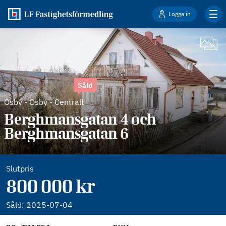
Logga in
Såld
Osby
-
Osby - Centralt
Berghmansgatan 4 och
Berghmansgatan 6
Slutpris
800 000 kr
Såld:
2025-07-04