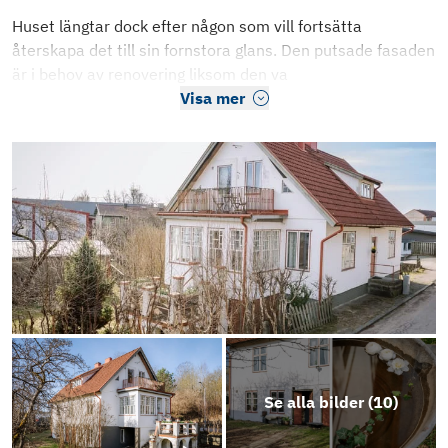
Huset längtar dock efter någon som vill fortsätta
återskapa det till sin fornstora glans. Den putsade fasaden
är i behov av renovering liksom den va
Visa mer
Se alla bilder (
10
)