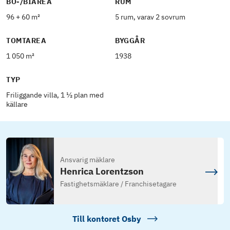
BO-/BIAREA
RUM
96 + 60 m²
5 rum, varav 2 sovrum
TOMTAREA
BYGGÅR
1 050 m²
1938
TYP
Friliggande villa, 1 ½ plan med
källare
Ansvarig mäklare
Henrica Lorentzson
Fastighetsmäklare / Franchisetagare
Till kontoret
Osby