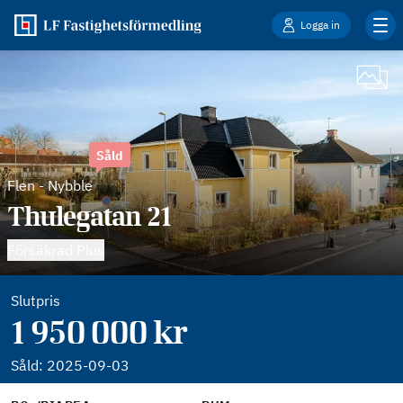
Logga in
Såld
Flen
-
Nybble
Thulegatan 21
Försäkrad Plus
Slutpris
1 950 000 kr
Såld:
2025-09-03