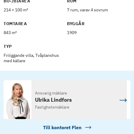
BO-/BIAREA
RUM
214 + 100 m²
7 rum, varav 4 sovrum
TOMTAREA
BYGGÅR
843 m²
1909
TYP
Friliggande villa, Tvåplanshus
med källare
Ansvarig mäklare
Ulrika Lindfors
Fastighetsmäklare
Till kontoret
Flen