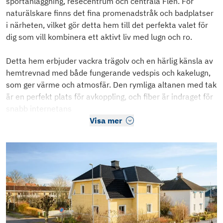
sportanläggning, resecentrum och centrala Flen. För
naturälskare finns det fina promenadstråk och badplatser
i närheten, vilket gör detta hem till det perfekta valet för
dig som vill kombinera ett aktivt liv med lugn och ro.
Detta hem erbjuder vackra trägolv och en härlig känsla av
hemtrevnad med både fungerande vedspis och kakelugn,
som ger värme och atmosfär. Den rymliga altanen med tak
är en perfekt plats för avkoppling, och fiber är indraget för
snabb internetans
Visa mer