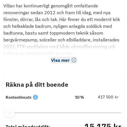
Villan har kontinuerligt genomgått omfattande
renoveringar sedan 2012 och fram till idag, med nya
fönster, dörrar, lås och tak. Här finner du ett modernt kök
och helkaklade badrum, nyligen anlagda soldäck med
badtunna, bastu samt toppmodern teknik såsom
bergvärmepump, solceller och elbilladdare, installerades
2022. FTX-ventilation med både värmeåtervinning och
kylning via bergvärmehål garanter
Visa mer
Räkna på ditt boende
kr
Kontantinsats
10 %
15 175 kr
Total månadsutgift: