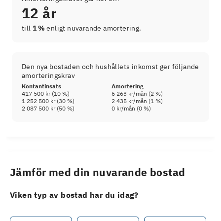
12 år
till
1 %
enligt nuvarande amortering.
Den nya bostaden och hushållets inkomst ger följande
amorteringskrav
Kontantinsats
Amortering
417 500 kr
(
10
%)
6 263 kr
/mån (
2
%)
1 252 500 kr
(
30
%)
2 435 kr
/mån (
1
%)
2 087 500 kr
(
50
%)
0 kr
/mån (
0
%)
Jämför med din nuvarande bostad
Viken typ av bostad har du idag?