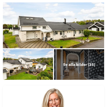
Energideklaration-1510017
BIlaga renoveringar 2012-2024 Vinbärsvägen
5
Tomtkarta
Karta
Se alla bilder (
35
)
Besiktningsprotokoll
Objektsbeskrivning