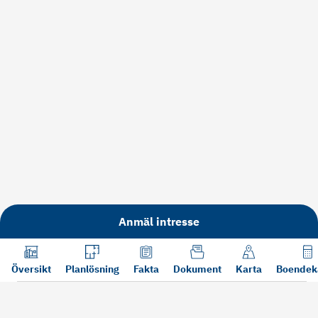
Anmäl intresse
Översikt
Planlösning
Fakta
Dokument
Karta
Boendek