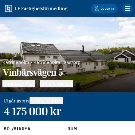
Logga in
Katrineholm
-
Katrineholm Lasstorp
Vinbärsvägen 5
Försäkrad Plus
Bra energiklass
Utgångspris
Bevaka slutpris
4 175 000
kr
BO-/BIAREA
RUM