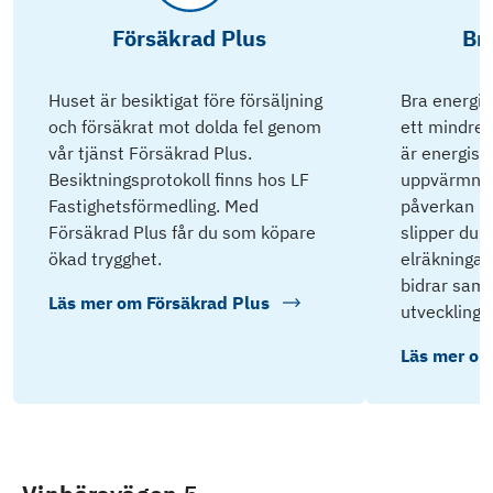
Försäkrad Plus
Br
Huset är besiktigat före försäljning
Bra energik
och försäkrat mot dolda fel genom
ett mindre 
vår tjänst Försäkrad Plus.
är energisnå
Besiktningsprotokoll finns hos LF
uppvärmnin
Fastighetsförmedling. Med
påverkan på
Försäkrad Plus får du som köpare
slipper du 
ökad trygghet.
elräkningar 
bidrar samti
Läs mer om
Försäkrad Plus
utveckling.
Läs mer o