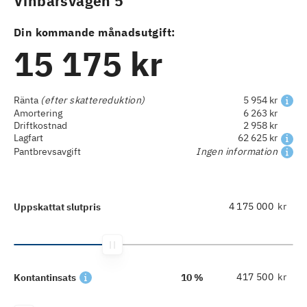
Vinbärsvägen 5
Din kommande månadsutgift:
15 175 kr
Ränta
(efter skattereduktion)
5 954 kr
Amortering
6 263 kr
Driftkostnad
2 958 kr
Lagfart
62 625 kr
Pantbrevsavgift
Ingen information
kr
Uppskattat slutpris
kr
Kontantinsats
10 %