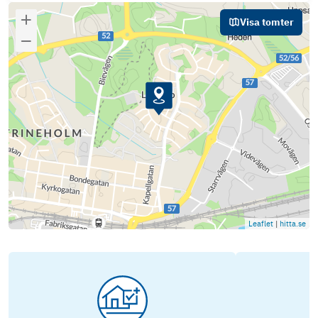
Visa tomter
Leaflet
|
hitta.se