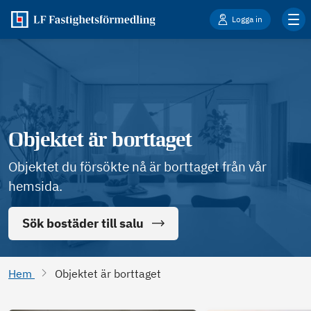
Logga in
Objektet är borttaget
Objektet du försökte nå är borttaget från vår
hemsida.
Sök bostäder till salu
Hem
Objektet är borttaget