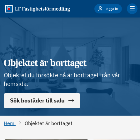
Logga in
Objektet är borttaget
Objektet du försökte nå är borttaget från vår
hemsida.
Sök bostäder till salu
Hem
Objektet är borttaget