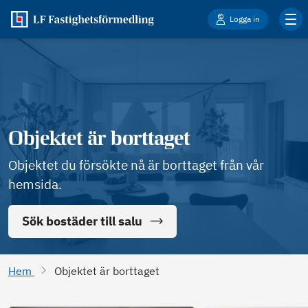
Logga in
Objektet är borttaget
Objektet du försökte nå är borttaget från vår
hemsida.
Sök bostäder till salu
Hem
Objektet är borttaget