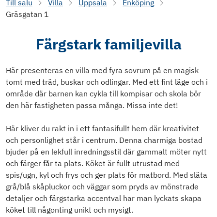
Till salu
Villa
Uppsala
Enköping
Gräsgatan 1
Färgstark familjevilla
Här presenteras en villa med fyra sovrum på en magisk
tomt med träd, buskar och odlingar. Med ett fint läge och i
område där barnen kan cykla till kompisar och skola bör
den här fastigheten passa många. Missa inte det!
Här kliver du rakt in i ett fantasifullt hem där kreativitet
och personlighet står i centrum. Denna charmiga bostad
bjuder på en lekfull inredningsstil där gammalt möter nytt
och färger får ta plats. Köket är fullt utrustad med
spis/ugn, kyl och frys och ger plats för matbord. Med släta
grå/blå skåpluckor och väggar som pryds av mönstrade
detaljer och färgstarka accentval har man lyckats skapa
köket till någonting unikt och mysigt.