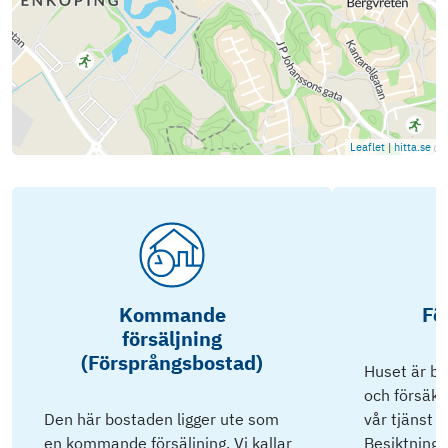
Leaflet
|
hitta.se
Kommande
Fö
försäljning
(Försprångsbostad)
Huset är bes
och försäkr
Den här bostaden ligger ute som
vår tjänst 
en kommande försäljning. Vi kallar
Besiktnings