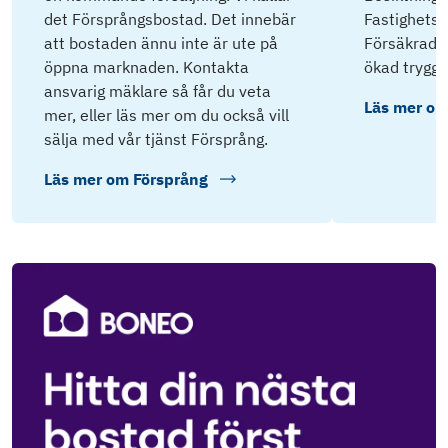
det Försprångsbostad. Det innebär
Fastighets
att bostaden ännu inte är ute på
Försäkrad P
öppna marknaden. Kontakta
ökad tryggh
ansvarig mäklare så får du veta
Läs mer o
mer, eller läs mer om du också vill
sälja med vår tjänst Försprång.
Läs mer om
Försprång