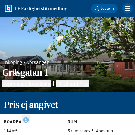
Logga in
Enköping
-
Korsängen
Gräsgatan 1
Kommande försäljning
Försäkrad Plus
Pris ej angivet
BOAREA
RUM
114 m²
5 rum, varav 3-4 sovrum