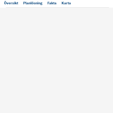
Översikt
Planlösning
Fakta
Karta
Läs mer
Bra att tänka på vid köp
Sälj din bosta
Köper du bostad via oss kan vi
Att sälja sin bostad
alltid garantera dig säkra rutiner
största affärer. Me