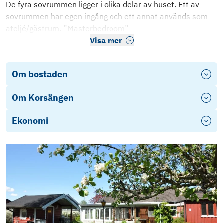
De fyra sovrummen ligger i olika delar av huset. Ett av
sovrummen har egen ingång och ett annat används som
ateljé/gästrum. ”Masterbedroom”
Visa mer
Om bostaden
Om Korsängen
Ekonomi