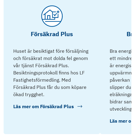
Försäkrad Plus
Br
Huset är besiktigat före försäljning
Bra energik
och försäkrat mot dolda fel genom
ett mindre 
vår tjänst Försäkrad Plus.
är energisnå
Besiktningsprotokoll finns hos LF
uppvärmnin
Fastighetsförmedling. Med
påverkan på
Försäkrad Plus får du som köpare
slipper du 
ökad trygghet.
elräkningar 
bidrar samti
Läs mer om
Försäkrad Plus
utveckling.
Läs mer o