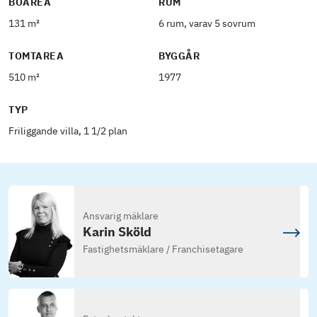
BOAREA
RUM
131 m²
6 rum, varav 5 sovrum
TOMTAREA
BYGGÅR
510 m²
1977
TYP
Friliggande villa, 1 1/2 plan
Ansvarig mäklare
Karin Sköld
Fastighetsmäklare / Franchisetagare