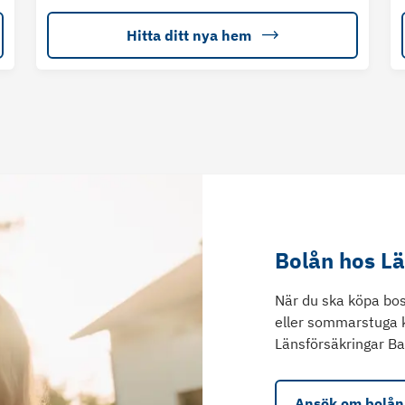
Hitta ditt nya hem
Bolån hos L
När du ska köpa bos
eller sommarstuga 
Länsförsäkringar Ba
Ansök om bolån