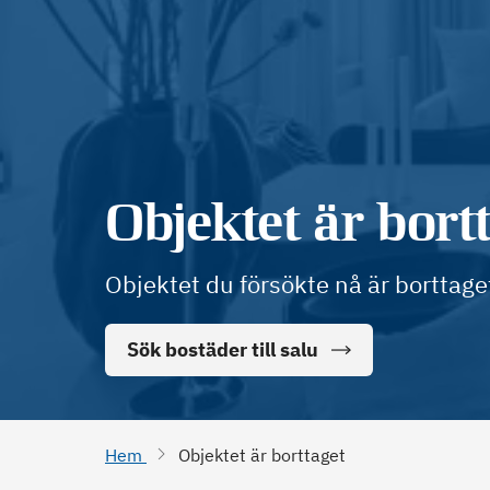
Objektet är bort
Objektet du försökte nå är borttage
Sök bostäder till salu
Hem
Objektet är borttaget