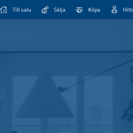
Till salu
Sälja
Köpa
Hit