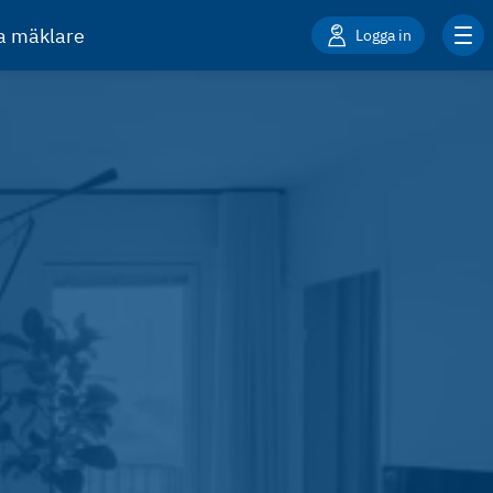
ta mäklare
Logga in