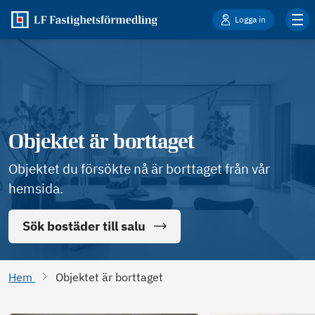
Logga in
Objektet är borttaget
Objektet du försökte nå är borttaget från vår
hemsida.
Sök bostäder till salu
Hem
Objektet är borttaget