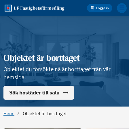
Logga in
Objektet är borttaget
Objektet du försökte nå är borttaget från vår
hemsida.
Sök bostäder till salu
Hem
Objektet är borttaget