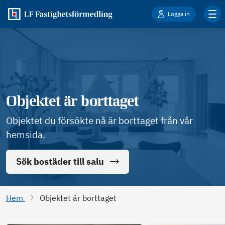
Logga in
Objektet är borttaget
Objektet du försökte nå är borttaget från vår
hemsida.
Sök bostäder till salu
Hem
Objektet är borttaget