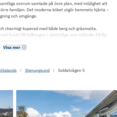
amtliga sovrum samlade på övre plan, med möjlighet att
större familjen. Det moderna köket utgör hemmets hjärta –
lagning och umgänge.
och charmigt kuperad med både berg och gräsmatta.
runt huset till balkongen i västerläge som erbjuder härlig
 vackra sol
Visa mer
Götalands
Stenungsund
Soldatvägen 5