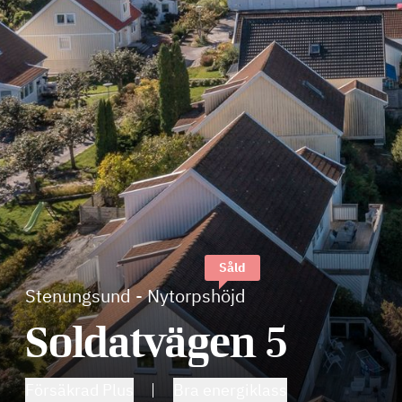
Såld
Stenungsund
-
Nytorpshöjd
Soldatvägen 5
Försäkrad Plus
Bra energiklass