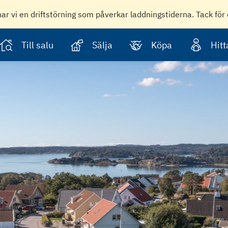
har vi en driftstörning som påverkar laddningstiderna. Tack för 
Till salu
Sälja
Köpa
Hit