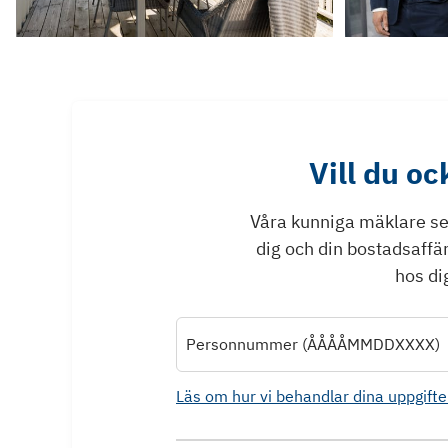
Vill du o
Våra kunniga mäklare ser 
dig och din bostadsaffä
hos dig
Personnummer (ÅÅÅÅMMDDXXXX)
Läs om hur vi behandlar dina uppgifte