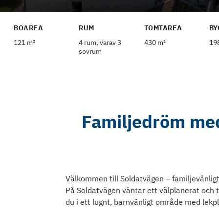
BOAREA
RUM
TOMTAREA
BY
121 m²
4 rum, varav 3
430 m²
19
sovrum
Familjedröm med
Välkommen till Soldatvägen – familjevänlig
På Soldatvägen väntar ett välplanerat och 
du i ett lugnt, barnvänligt område med lekpl