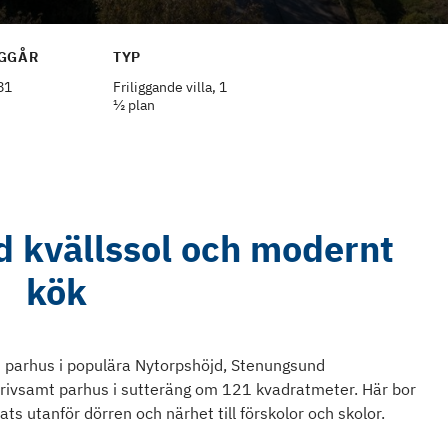
GGÅR
TYP
81
Friliggande villa, 1
½ plan
 kvällssol och modernt
kök
t parhus i populära Nytorpshöjd, Stenungsund
trivsamt parhus i sutteräng om 121 kvadratmeter. Här bor
ats utanför dörren och närhet till förskolor och skolor.