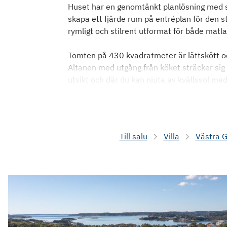
Huset har en genomtänkt planlösning med s
skapa ett fjärde rum på entréplan för den 
rymligt och stilrent utformat för både mat
Tomten på 430 kvadratmeter är lättskött 
Altanen med utgång från köket sträcker sig 
utsikt och där du kan njuta av kvällssol med
Till salu
Villa
Västra 