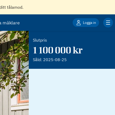
ditt tålamod.
ta mäklare
Logga in
Slutpris
1 100 000 kr
Såld:
2025-08-25