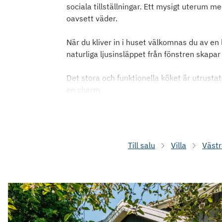
sociala tillställningar. Ett mysigt uterum m
oavsett väder.
När du kliver in i huset välkomnas du av en
naturliga ljusinsläppet från fönstren ska
Det stora och funktionella köket är utrustat
en charm
Till salu
Villa
Västr