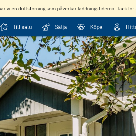
har vi en driftstörning som påverkar laddningstiderna. Tack för 
Till salu
Sälja
Köpa
Hit