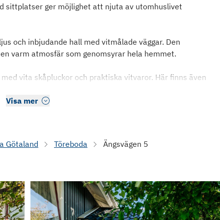
ed sittplatser ger möjlighet att njuta av utomhuslivet
 ljus och inbjudande hall med vitmålade väggar. Den
par en varm atmosfär som genomsyrar hela hemmet.
 med vita skåpluckor och praktiska vitvaror. Här finns även
Visa mer
a Götaland
Töreboda
Ängsvägen 5