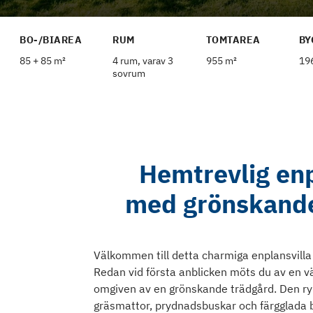
BO-/BIAREA
RUM
TOMTAREA
BY
85 + 85 m²
4 rum, varav 3
955 m²
19
sovrum
Hemtrevlig enp
med grönskande
Välkommen till detta charmiga enplansvilla
Redan vid första anblicken möts du av en v
omgiven av en grönskande trädgård. Den ry
gräsmattor, prydnadsbuskar och färgglada 