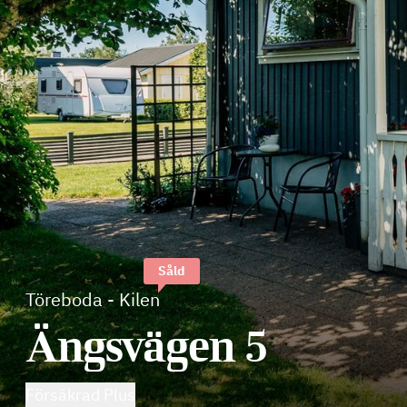
Såld
Töreboda
-
Kilen
Ängsvägen 5
Försäkrad Plus