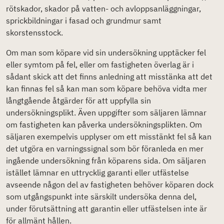
rötskador, skador på vatten- och avloppsanläggningar,
sprickbildningar i fasad och grundmur samt
skorstensstock.
Om man som köpare vid sin undersökning upptäcker fel
eller symtom på fel, eller om fastigheten överlag är i
sådant skick att det finns anledning att misstänka att det
kan finnas fel så kan man som köpare behöva vidta mer
långtgående åtgärder för att uppfylla sin
undersökningsplikt. Även uppgifter som säljaren lämnar
om fastigheten kan påverka undersökningsplikten. Om
säljaren exempelvis upplyser om ett misstänkt fel så kan
det utgöra en varningssignal som bör föranleda en mer
ingående undersökning från köparens sida. Om säljaren
istället lämnar en uttrycklig garanti eller utfästelse
avseende någon del av fastigheten behöver köparen dock
som utgångspunkt inte särskilt undersöka denna del,
under förutsättning att garantin eller utfästelsen inte är
för allmänt hållen.