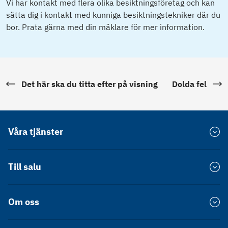
Vi har kontakt med flera olika besiktningsföretag och kan
sätta dig i kontakt med kunniga besiktningstekniker där du
bor. Prata gärna med din mäklare för mer information.
Det här ska du titta efter på visning
Dolda fel
Våra tjänster
Värdera bostad
Till salu
Försprång
Bostadsrätt Stockholm
Om oss
Värdekollen
Bostadsrätt Göteborg
Hållbarhet