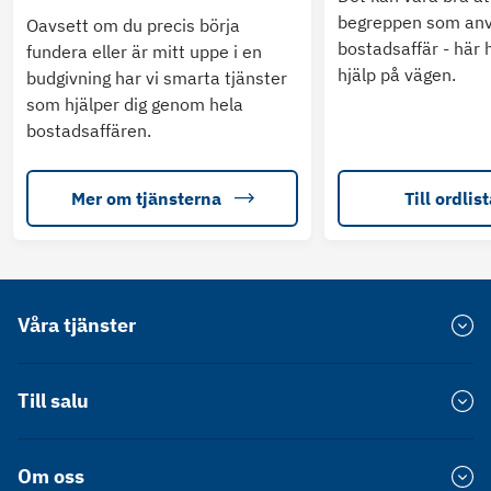
begreppen som anv
Oavsett om du precis börja
bostadsaffär - här h
fundera eller är mitt uppe i en
hjälp på vägen.
budgivning har vi smarta tjänster
som hjälper dig genom hela
bostadsaffären.
Mer om tjänsterna
Till ordlis
Våra tjänster
Värdera bostad
Till salu
Försprång
Bostadsrätt Stockholm
Om oss