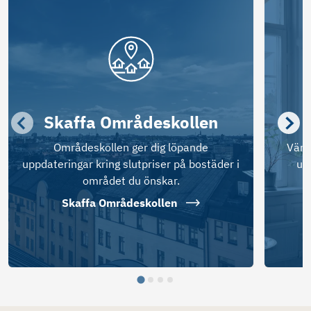
Skaffa Områdeskollen
Områdeskollen ger dig löpande
Värd
uppdateringar kring slutpriser på bostäder i
ut
området du önskar.
Skaffa Områdeskollen