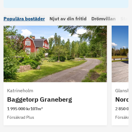
Populära bostäder
Njut av din fritid
Drömvillan
Stad
Katrineholm
Glansh
Baggetorp Graneberg
Norda
1 995 000
kr
107m²
2 850 00
Försäkrad Plus
Försäkra