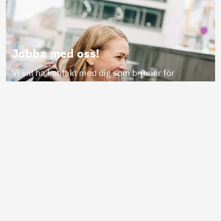
Jobba med oss!
Vi vill ha kontakt med dig som brinner för
fastighetsmäklarbranschen - oavsett om du har
lång arbetslivserfarenhet eller är student i början
av karriären.
Kontakta mig
Intresseanmälan student