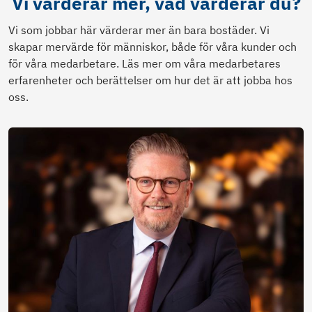
Vi värderar mer, vad värderar du?
Vi som jobbar här värderar mer än bara bostäder. Vi
skapar mervärde för människor, både för våra kunder och
för våra medarbetare. Läs mer om våra medarbetares
erfarenheter och berättelser om hur det är att jobba hos
oss.