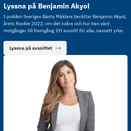
Lyssna på Benjamin Akyol
I podden Sveriges Bästa Mäklare berättar Benjamin Akyol,
årets Rookie 2022, om det svåra och hur han vänt
motgångar till framgång. Ett avsnitt för alla, oavsett yrke.
Lyssna på avsnittet