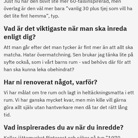
Just nu har den blivit lite mer 60-talsinspirerad, men
överlag är den väl mer bara ”vanlig 30 plus tjej som vill ha
det lite fint hemma”, typ.
Vad är det viktigaste när man ska inreda
enligt dig?
Att man går efter det man tycker är fint mer än att allt ska
matcha. Hatar övermatchning. Sen brukar jag tänka lite på
syfte också, som i vårt barns rum - vad behövs där för att
han ska kunna leka obehindrat?
Har ni renoverat något, varför?
Vi har målat om tre rum och lagt in heltäckningsmatta i ett
rum. Vi har ganska mycket kvar, men min kille vill gärna
göra allt själv utan hantverkare men då tar det rätt lång
tid.
Vad inspirerades du av när du inredde?
Kollar jättemycket Pinterest och söker på typ ”1970