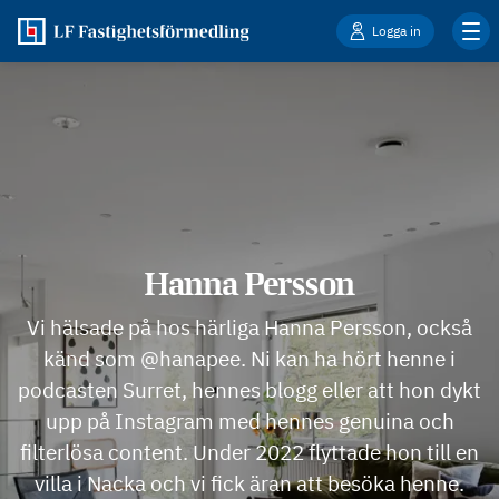
Logga in
Hanna Persson
Vi hälsade på hos härliga Hanna Persson, också
känd som @hanapee. Ni kan ha hört henne i
podcasten Surret, hennes blogg eller att hon dykt
upp på Instagram med hennes genuina och
filterlösa content. Under 2022 flyttade hon till en
villa i Nacka och vi fick äran att besöka henne.