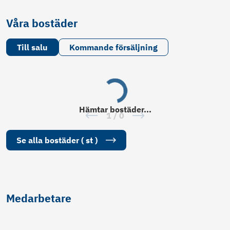
Våra bostäder
Till salu
Kommande försäljning
Hämtar
bostäder
...
1
/
0
Se alla
bostäder
(
st
)
Medarbetare