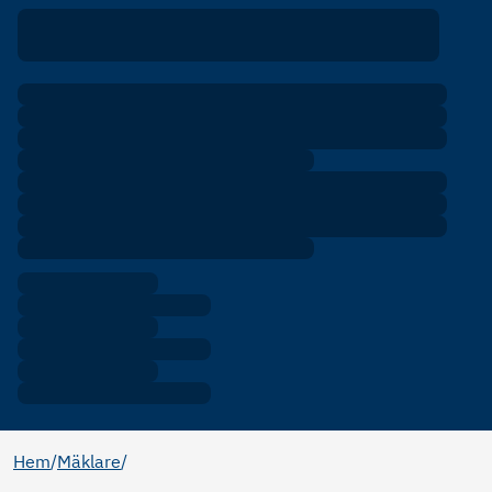
Hem
/
Mäklare
/