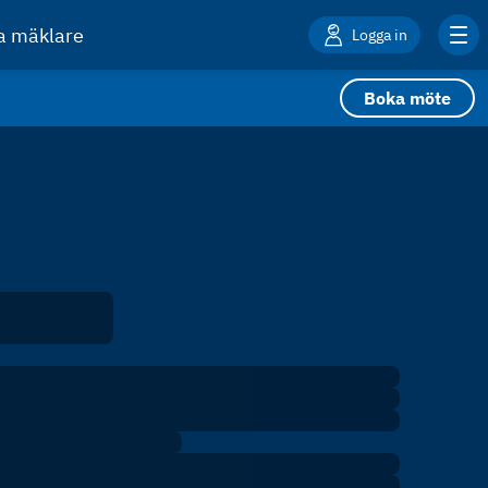
ta mäklare
Logga in
Boka möte