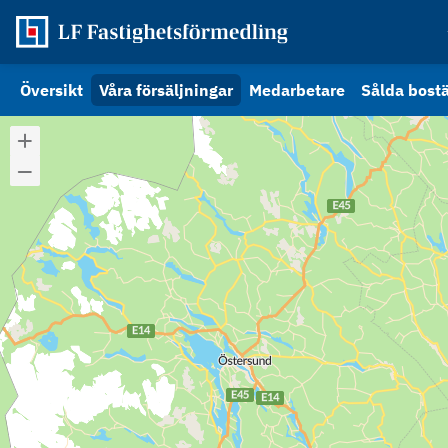
Översikt
Våra försäljningar
Medarbetare
Sålda bost