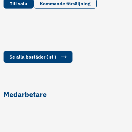
Till salu
Kommande försäljning
Se alla
bostäder
(
st
)
Medarbetare