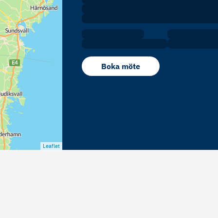
Boka möte
Leaflet