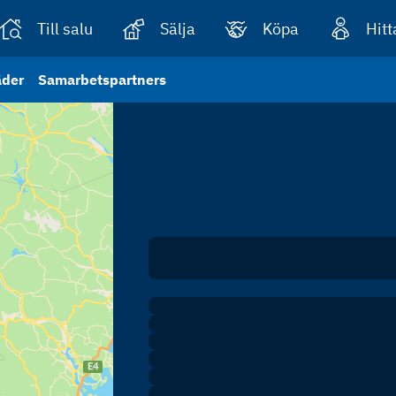
Till salu
Sälja
Köpa
Hit
äder
Samarbetspartners