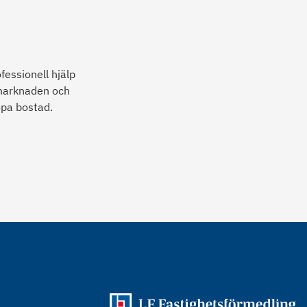
fessionell hjälp
 marknaden och
öpa bostad.