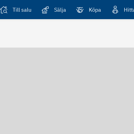
Till salu
Sälja
Köpa
Hit