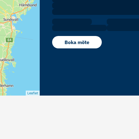
Boka möte
Leaflet