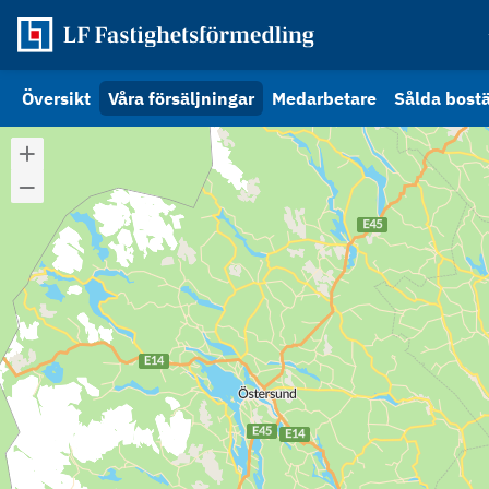
Översikt
Våra försäljningar
Medarbetare
Sålda bost