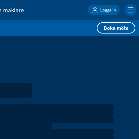
ta mäklare
Logga in
Boka möte