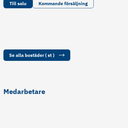
Till salu
Kommande försäljning
Se alla
bostäder
(
st
)
Medarbetare