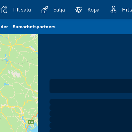
Till salu
Sälja
Köpa
Hit
äder
Samarbetspartners