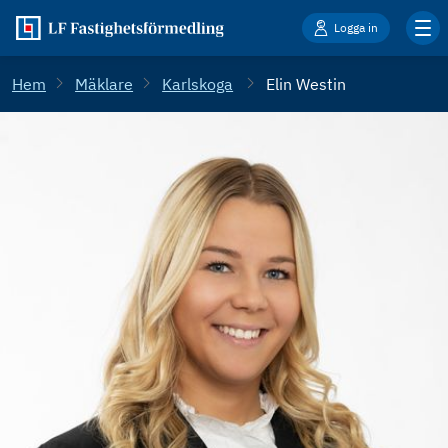
Logga in
Hem
Mäklare
Karlskoga
Elin Westin