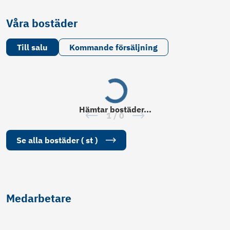
Våra bostäder
Till salu
Kommande försäljning
Hämtar
bostäder
...
1
/
0
Se alla
bostäder
(
st
)
Medarbetare