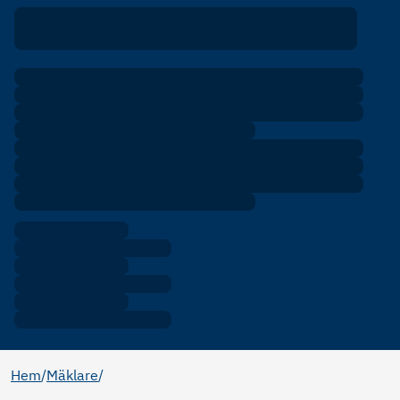
Hem
/
Mäklare
/