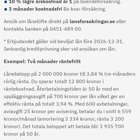
10 % lägre årskostnad år 1
på boendeförsäkring.
3 månader kostnadsfri
Bo kvar-försäkring.
Ansök om lånelöfte direkt på
lansforsakringar.se
eller
kontakta banken på 0451-489 00.
* Erbjudandet gäller vid beviljat lån före 2026-12-31.
Sedvanlig kreditprövning sker vid ansökan om lån.
Exempel: Två månader räntefritt
Lånebelopp på 2 000 000 kronor till 3,84 % tre-månaders
rörlig ränta. Du sparar totalt 12 800 kronor i
räntekostnad. Återbetalningstiden är 50 år med en
uppläggningsavgift på 700 kronor per lån vilket ger en
effektiv ränta på totalt 3,94 %. Med 600 avbetalningar,
aviavgift 25 kronor per avisering, betalar du i snitt 6 559
kronor/månad (amortering 3 334 kronor, ränta 3 200
kronor). Det totala beloppet att betala blir 3 935 700
kronor på 50 år.