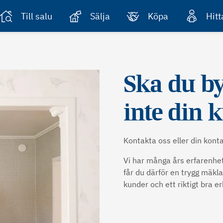
Till salu
Sälja
Köpa
Hit
Ska du by
inte din 
Kontakta oss eller din kont
Vi har många års erfarenhet
får du därför en trygg mäkl
kunder och ett riktigt bra er