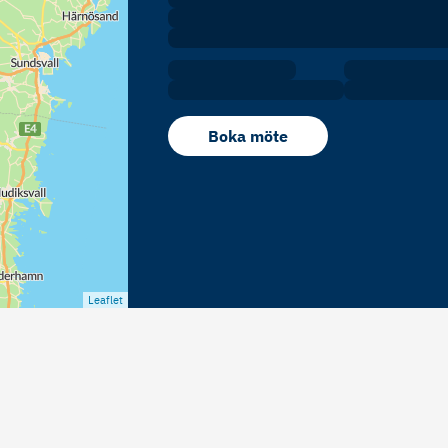
Boka möte
Leaflet