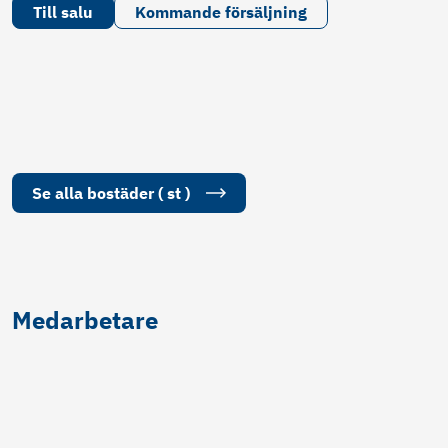
Till salu
Kommande försäljning
Se alla
bostäder
(
st
)
Medarbetare