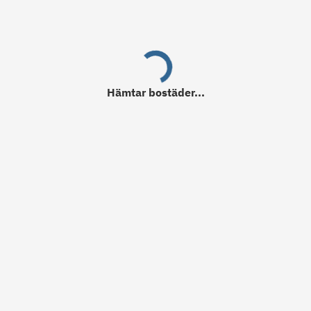
Hämtar
bostäder
...