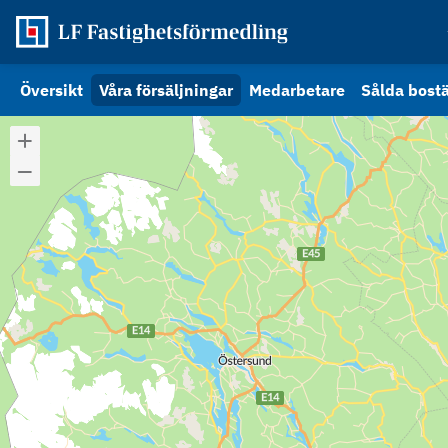
Översikt
Våra försäljningar
Medarbetare
Sålda bost