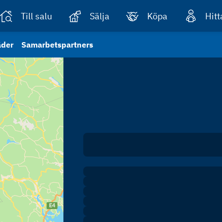
Till salu
Sälja
Köpa
Hit
äder
Samarbetspartners