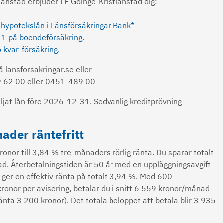
tianstad erbjuder LF Göinge-Kristianstad dig:
hypotekslån i Länsförsäkringar Bank*
 1 på boendeförsäkring.
 kvar-försäkring.
å lansforsakringar.se eller
 62 00 eller 0451-489 00
viljat lån före 2026-12-31. Sedvanlig kreditprövning
ader räntefritt
nor till 3,84 % tre-månaders rörlig ränta. Du sparar totalt
ad. Återbetalningstiden är 50 år med en uppläggningsavgift
t ger en effektiv ränta på totalt 3,94 %. Med 600
kronor per avisering, betalar du i snitt 6 559 kronor/månad
änta 3 200 kronor). Det totala beloppet att betala blir 3 935