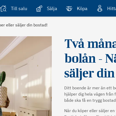
Till salu
Sälja
Köpa
Hit
r eller säljer din bostad!
Två månad
bolån - N
säljer din
Ditt boende är mer än ett b
hjälper dig hela vägen från f
både ska få en trygg bostad
När du köper eller säljer en