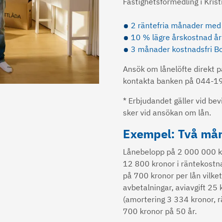
Fastighetsförmedling i Kris
2 räntefria månader med 
10 % lägre årskostnad år
3 månader kostnadsfri Bo
Ansök om lånelöfte direkt p
kontakta banken på 044-19
* Erbjudandet gäller vid be
sker vid ansökan om lån.
Exempel: Två mån
Lånebelopp på 2 000 000 kro
12 800 kronor i räntekostn
på 700 kronor per lån vilke
avbetalningar, aviavgift 25 
(amortering 3 334 kronor, r
700 kronor på 50 år.