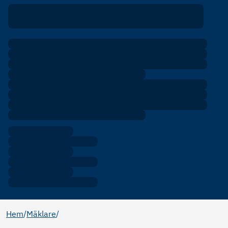
Hem
/
Mäklare
/