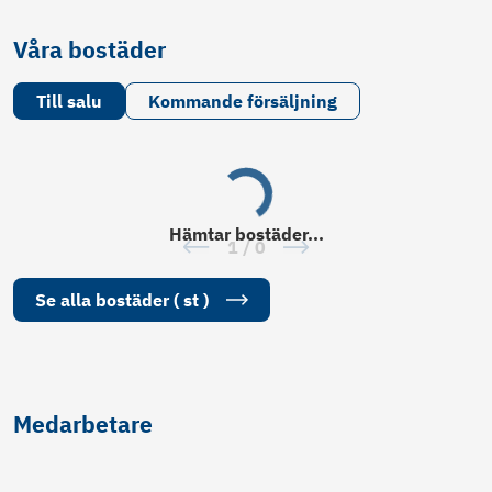
Våra bostäder
Till salu
Kommande försäljning
Hämtar
bostäder
...
1
/
0
Se alla
bostäder
(
st
)
Medarbetare