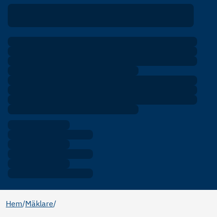
Hem
/
Mäklare
/