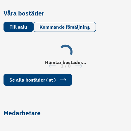
Våra bostäder
Till salu
Kommande försäljning
Hämtar
bostäder
...
1
/
0
Se alla
bostäder
(
st
)
Medarbetare