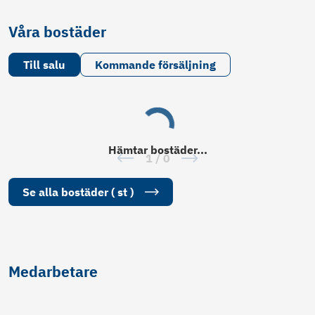
Våra bostäder
Till salu
Kommande försäljning
Hämtar
bostäder
...
1
/
0
Se alla
bostäder
(
st
)
Medarbetare