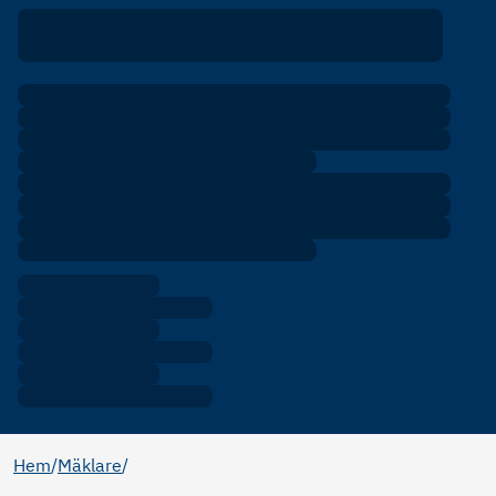
Hem
/
Mäklare
/