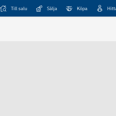
Till salu
Sälja
Köpa
Hit