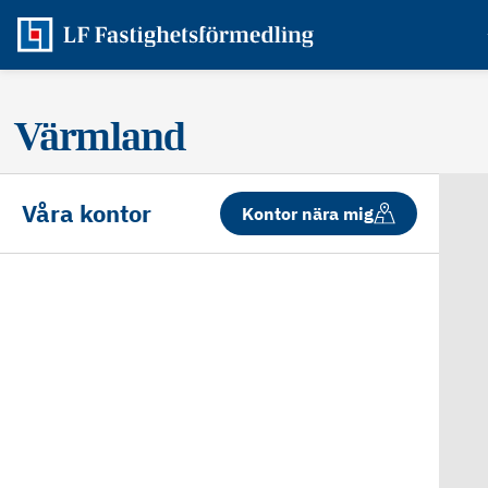
Värmland
Våra kontor
Kontor nära mig