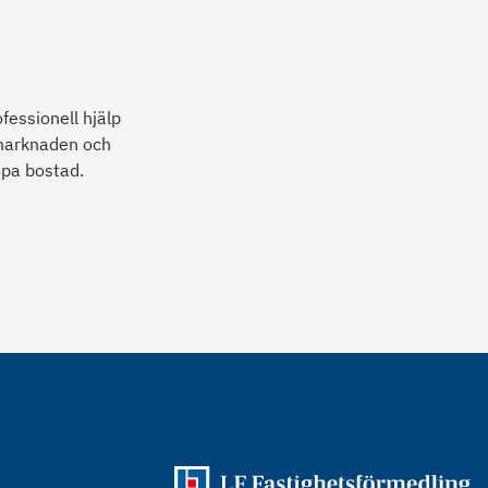
fessionell hjälp
 marknaden och
öpa bostad.