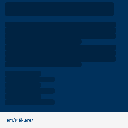
Hem
/
Mäklare
/