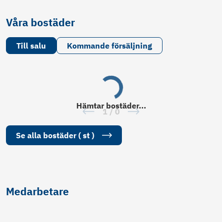
Våra bostäder
Till salu
Kommande försäljning
Hämtar
bostäder
...
1
/
0
Se alla
bostäder
(
st
)
Medarbetare