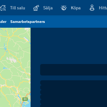
Till salu
Sälja
Köpa
Hit
äder
Samarbetspartners