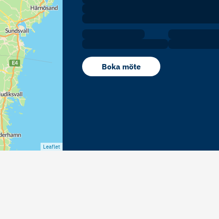
Boka möte
Leaflet