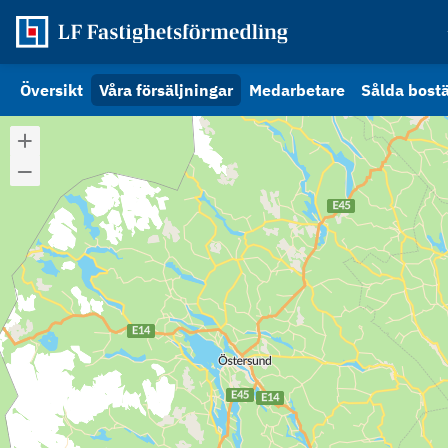
Översikt
Våra försäljningar
Medarbetare
Sålda bost