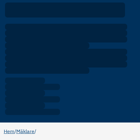
Hem
/
Mäklare
/