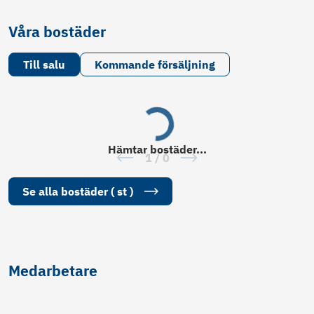
Våra bostäder
Till salu
Kommande försäljning
Hämtar
bostäder
...
1
/
0
Se alla
bostäder
(
st
)
Medarbetare