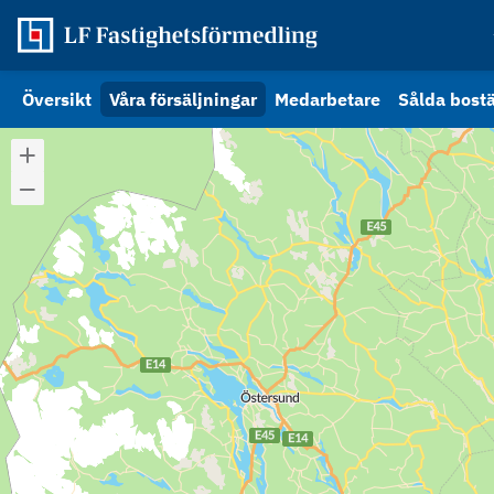
Översikt
Våra försäljningar
Medarbetare
Sålda bost