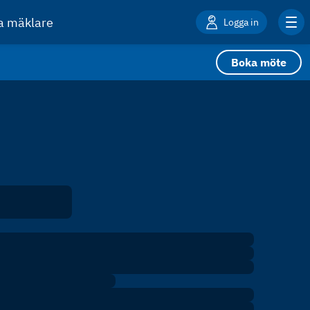
ta mäklare
Logga in
Boka möte