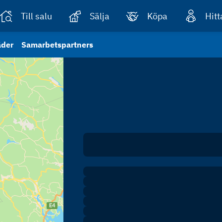
Till salu
Sälja
Köpa
Hit
äder
Samarbetspartners