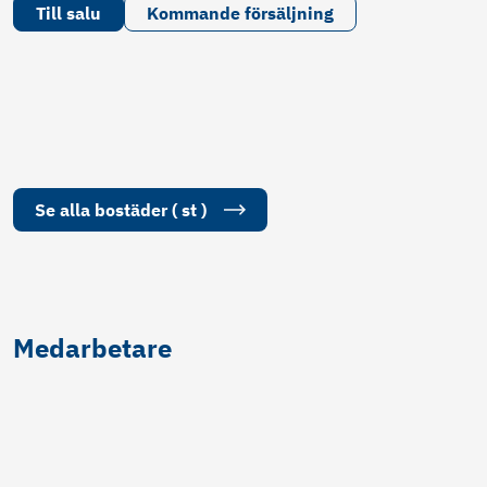
Till salu
Kommande försäljning
Se alla
bostäder
(
st
)
Medarbetare