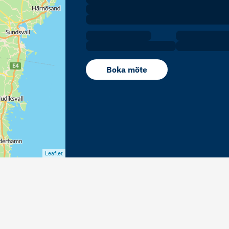
Boka möte
Leaflet