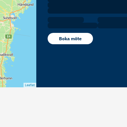
Boka möte
Leaflet