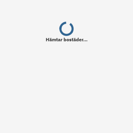
Hämtar
bostäder
...