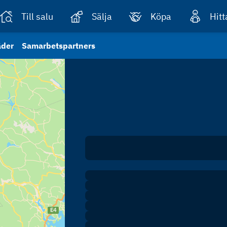
Till salu
Sälja
Köpa
Hit
äder
Samarbetspartners