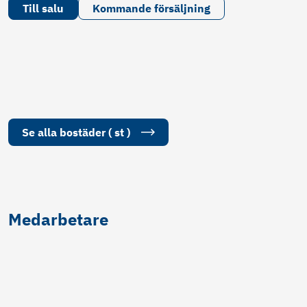
Till salu
Kommande försäljning
Se alla
bostäder
(
st
)
Medarbetare