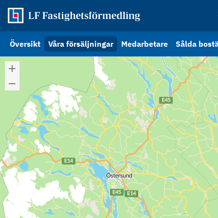
Översikt
Våra försäljningar
Medarbetare
Sålda bost