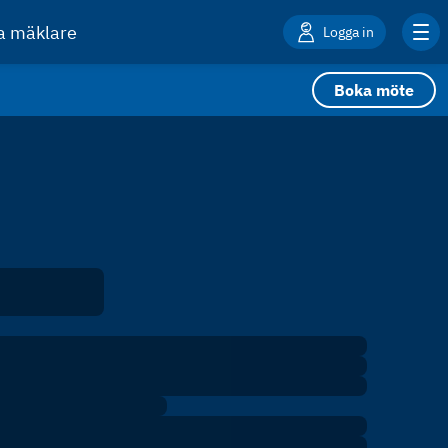
ta mäklare
Logga in
Boka möte