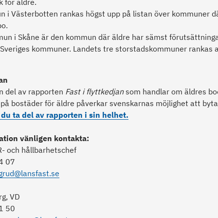
 för äldre.
 i Västerbotten rankas högst upp på listan över kommuner dä
bo.
 i Skåne är den kommun där äldre har sämst förutsättningar
 Sveriges kommuner. Landets tre storstadskommuner rankas al
jan
en del av rapporten
Fast i flyttkedjan
som handlar om äldres bo
 på bostäder för äldre påverkar svenskarnas möjlighet att byta
du ta del av rapporten i sin helhet.
ation vänligen kontakta:
R- och hållbarhetschef
4 07
grud@lansfast.se
rg, VD
1 50