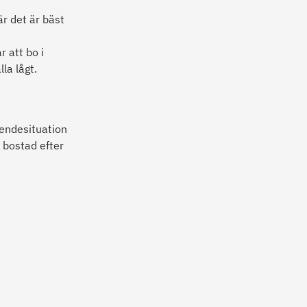
r det är bäst
 att bo i
la lågt.
endesituation
 bostad efter