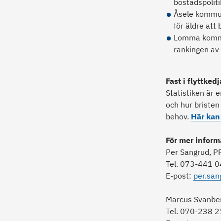
bostadspolitik
Åsele kommun
för äldre att 
Lomma kommun
rankingen av
Fast i flyttked
Statistiken är 
och hur bristen
behov.
Här kan 
För mer inform
Per Sangrud, P
Tel. 073-441 0
E-post:
per.san
Marcus Svanbe
Tel. 070-238 2