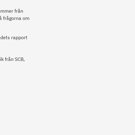
kommer från
å frågorna om
ndets rapport
ik från SCB,