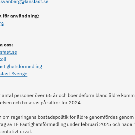
.svanberg@lansfast.se
ia för användning:
rg
a oss:
sfast.se
oll
astighetsförmedling
sfast Sverige
er antal personer över 65 år och boendeform bland äldre komm
elsen och baseras på siffror för 2024.
 om regeringens bostadspolitik för äldre genomfördes genom 
rag av LF Fastighetsförmedling under februari 2025 och hade
sentativt urval.