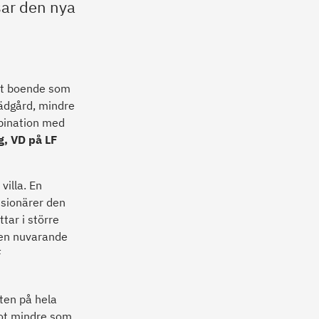
sar den nya
 ett boende som
rädgård, mindre
mbination med
, VD på LF
villa. En
nsionärer den
ttar i större
 den nuvarande
F
eten på hela
ågot mindre som