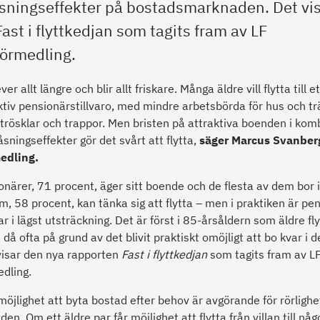
åsningseffekter på bostadsmarknaden. Det vi
ast i flyttkedjan som tagits fram av LF
förmedling.
er allt längre och blir allt friskare. Många äldre vill flytta till
ktiv pensionärstillvaro, med mindre arbetsbörda för hus och t
trösklar och trappor. Men bristen på attraktiva boenden i ko
sningseffekter gör det svårt att flytta,
säger Marcus Svanberg
edling.
onärer, 71 procent, äger sitt boende och de flesta av dem bor i 
m, 58 procent, kan tänka sig att flytta – men i praktiken är pe
r i lägst utsträckning. Det är först i 85-årsåldern som äldre fly
 då ofta på grund av det blivit praktiskt omöjligt att bo kvar i
visar den nya rapporten
Fast i flyttkedjan
som tagits fram av L
dling.
 möjlighet att byta bostad efter behov är avgörande för rörligh
n. Om ett äldre par får möjlighet att flytta från villan till n