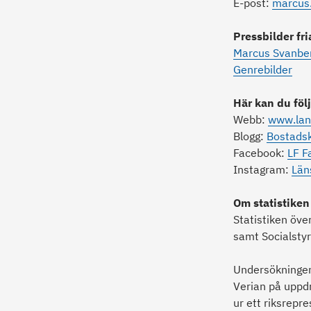
E-post:
marcus
Pressbilder fr
Marcus Svanbe
Genrebilder
Här kan du följ
Webb:
www.lan
Blogg:
Bostadsk
Facebook:
LF F
Instagram:
Län
Om
statistiken
Statistiken öv
samt Socialstyr
Undersökningen
Verian på uppd
ur ett riksrepre