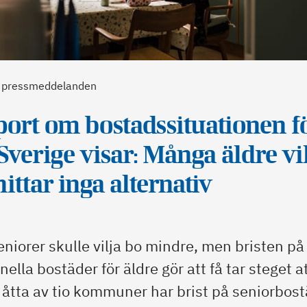
ill pressmeddelanden
port om bostadssituationen f
 Sverige visar: Många äldre vil
ittar inga alternativ
seniorer skulle vilja bo mindre, men bristen på
nella bostäder för äldre gör att få tar steget a
 åtta av tio kommuner har brist på seniorbos