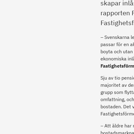
skapar inl
rapporten F
Fastighets
– Svenskarna lev
passar för en a
boyta och utan 
ekonomiska inlå
Fastighetsförm
Sju av tio pensi
majoritet av de
grupp som flytta
omfattning, och
bostaden. Det 
Fastighetsförme
– Att äldre har
bostadsmarknade