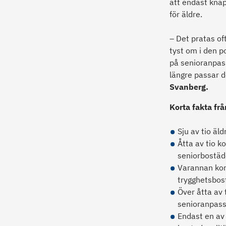
att endast knap
för äldre.
– Det pratas of
tyst om i den p
på senioranpass
längre passar d
Svanberg.
Korta fakta fr
Sju av tio äl
Åtta av tio k
seniorbostäd
Varannan kom
trygghetsbos
Över åtta av 
senioranpass
Endast en av 