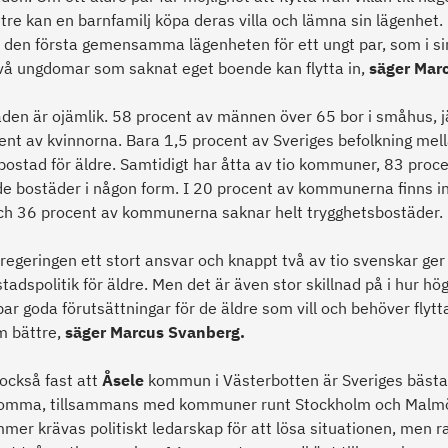
re kan en barnfamilj köpa deras villa och lämna sin lägenhet.
å den första gemensamma lägenheten för ett ungt par, som i si
två ungdomar som saknat eget boende kan flytta in,
säger Mar
en är ojämlik. 58 procent av männen över 65 bor i småhus, 
nt av kvinnorna. Bara 1,5 procent av Sveriges befolkning mel
lbostad för äldre. Samtidigt har åtta av tio kommuner, 83 proce
e bostäder i någon form. I 20 procent av kommunerna finns i
ch 36 procent av kommunerna saknar helt trygghetsbostäder.
 regeringen ett stort ansvar och knappt två av tio svenskar ger 
tadspolitik för äldre. Men det är även stor skillnad på i hur hö
 goda förutsättningar för de äldre som vill och behöver flytta
m bättre,
säger Marcus Svanberg.
också fast att
Åsele
kommun i Västerbotten är Sveriges bäst
. Lomma, tillsammans med kommuner runt Stockholm och Malm
mer krävas politiskt ledarskap för att lösa situationen, men r