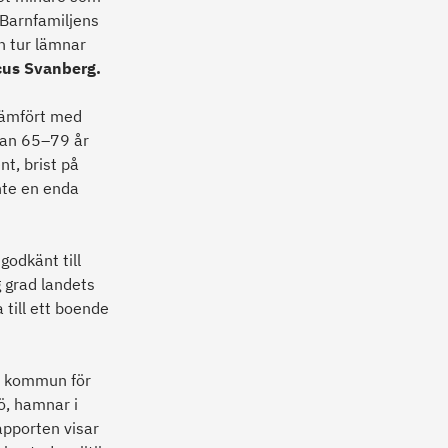
 Barnfamiljens
n tur lämnar
cus Svanberg.
jämfört med
lan 65–79 år
nt, brist på
nte en enda
godkänt till
g grad landets
 till ett boende
a kommun för
ö, hamnar i
apporten visar