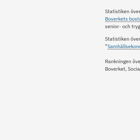
Statistiken öv
Boverkets bos
senior- och try
Statistiken öv
”
Samhällsekonom
Rankningen över
Boverket, Soci