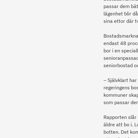
passar dem bätt
lägenhet blir d
sina ettor där 
Bostadsmarknad
endast 48 proce
bor i en specia
senioranpassad
seniorbostad o
– Självklart har
regeringens bos
kommuner skapar
som passar de
Rapporten slår 
äldre att bo i
botten. Det kom