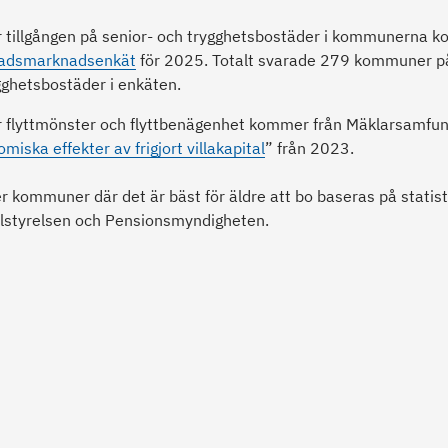
er tillgången på senior- och trygghetsbostäder i kommunerna 
tadsmarknadsenkät
för 2025. Totalt svarade 279 kommuner p
gghetsbostäder i enkäten.
er flyttmönster och flyttbenägenhet kommer från Mäklarsamfu
iska effekter av frigjort villakapital
” från 2023.
 kommuner där det är bäst för äldre att bo baseras på statist
alstyrelsen och Pensionsmyndigheten.