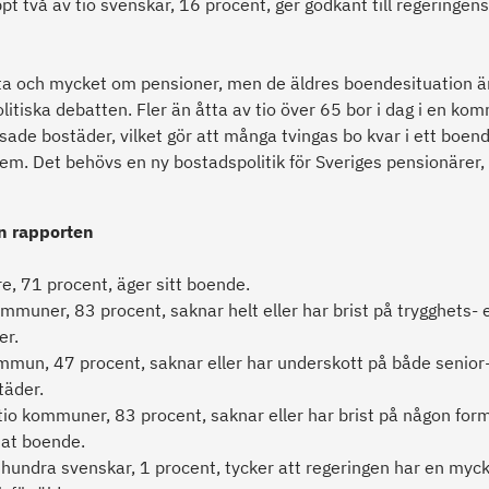
pt två av tio svenskar, 16 procent, ger godkänt till regeringens
ta och mycket om pensioner, men de äldres boendesituation är
olitiska debatten. Fler än åtta av tio över 65 bor i dag i en k
ade bostäder, vilket gör att många tvingas bo kvar i ett boen
em. Det behövs en ny bostadspolitik för Sveriges pensionärer,
ån rapporten
dre, 71 procent, äger sitt boende.
ommuner, 83 procent, saknar helt eller har brist på trygghets- e
er.
mun, 47 procent, saknar eller har underskott på både senior
täder.
tio kommuner, 83 procent, saknar eller har brist på någon for
at boende.
hundra svenskar, 1 procent, tycker att regeringen har en myck