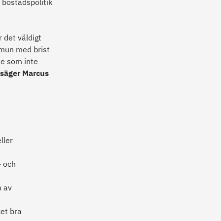
 bostadspolitik
 det väldigt
ommun med brist
de som inte
säger Marcus
ller
- och
m av
et bra