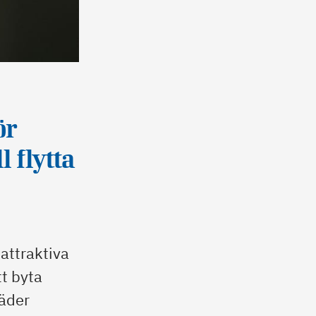
ör
l flytta
 attraktiva
tt byta
täder