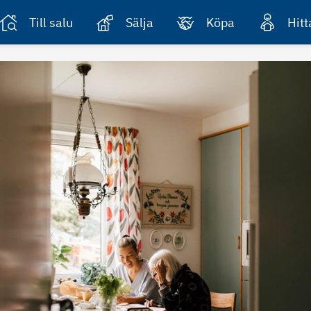
Till salu
Sälja
Köpa
Hit