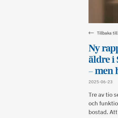
Tillbaka t
Ny rap
äldre i
– men h
2025-06-23
Tre av tio 
och funktio
bostad. Att