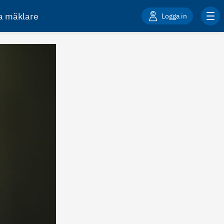
ta mäklare
Logga in