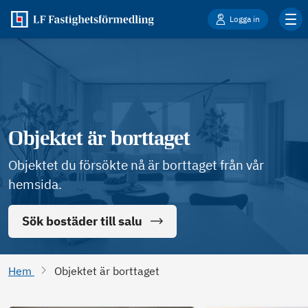
Logga in
Objektet är borttaget
Objektet du försökte nå är borttaget från vår
hemsida.
Sök bostäder till salu
Hem
Objektet är borttaget