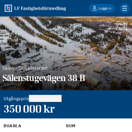
Logga in
Sälen
-
Sälfjällstorget
Sälenstugevägen 38 B
Utgångspris
Bevaka slutpris
350 000
kr
BOAREA
RUM