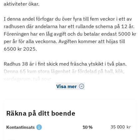
aktiviteter ökar.
I denna andel förfogar du över fyra till fem veckor i ett av
radhusen där andelarna har ett rullande schema på 12 år.
Föreningen har en låg avgift och du betalar endast 5000 kr
per år för alla veckorna. Avgiften kommer att höjas till
6500 kr 2025.
Radhus 38 är i fint skick med fräscha ytskikt i två plan.
Denna 65 kvm stora lägenhet är fördelad på hall, kök,
vardagsrum, två sovr
Visa mer
Räkna på ditt boende
kr
Kontantinsats
10 %