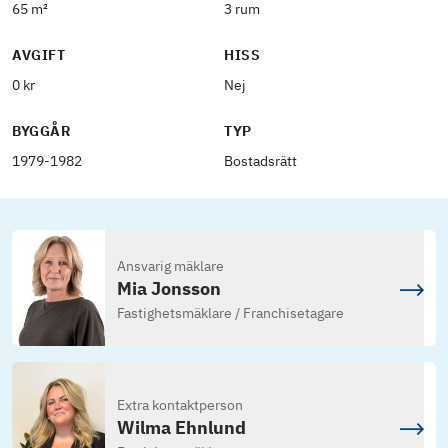
65 m²
3 rum
AVGIFT
HISS
0 kr
Nej
BYGGÅR
TYP
1979-1982
Bostadsrätt
Ansvarig mäklare
Mia Jonsson
Fastighetsmäklare / Franchisetagare
Extra kontaktperson
Wilma Ehnlund