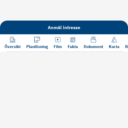
Anmäl intresse
Översikt
Planlösning
Film
Fakta
Dokument
Karta
B
Läs mer