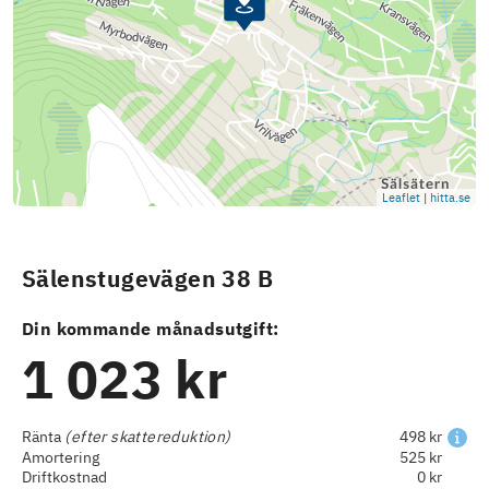
Leaflet
|
hitta.se
Sälenstugevägen 38 B
Din kommande månadsutgift:
1 023 kr
Ränta
(efter skattereduktion)
498 kr
Amortering
525 kr
Driftkostnad
0 kr